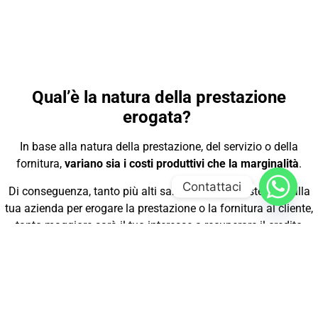
Qual’è la natura della prestazione
erogata?
In base alla natura della prestazione, del servizio o della
fornitura,
variano sia i costi produttivi che la marginalità
.
Contattaci
Di conseguenza, tanto più alti saranno i costi sostenuti dalla
tua azienda per erogare la prestazione o la fornitura al cliente,
tanto maggiore sarà il tuo interesse a recuperare il credito
ricorrendo, se necessario, all’azione legale.