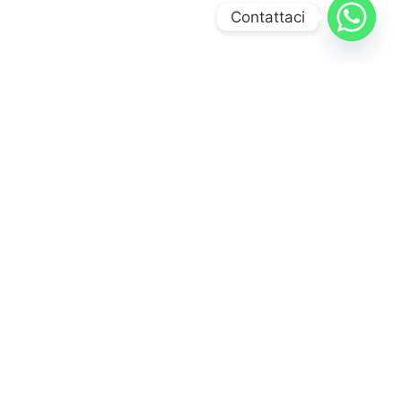
Contattaci
L’esito del caso
Tempi di risposta e recupero del credito
Il Decreto Ingiuntivo è stato
emesso entro 20 giorni
dalla
richiesta e
notificato tempestivamente
al debitore. Solo dopo
aver ricevuto la
notifica dell’
Ingiunzione di pagamento
, il
debitore, tramite il proprio legale di fiducia, ha preso contatto
con lo Studio, chiedendo una dilazione del pagamento.
Abbiamo concordato un piano rateale con garanzie minime
(firma di quietanza e pagamento della prima rata
contestuale), completato in circa tre mesi.
Il credito è stato
recuperato al 100%
,
comprese tutte le spese legali
poste dal
Giudice a carico della controparte.
Solo
gli interessi di mora sono stati stralciati
a favore del